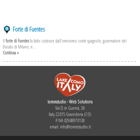
Forte di Fuentes
Il
forte di Fuentes
fu fatto costruire dall'omonimo conte spagnolo, governatore del
Ducato di Milano, n ...
Continua »
tommstudio - Web Solutions
Via D.in Guerra, 36
Italy 22015 Gravedona (CO)
P.IVA 02948970138
email:
info@tommstudio.it