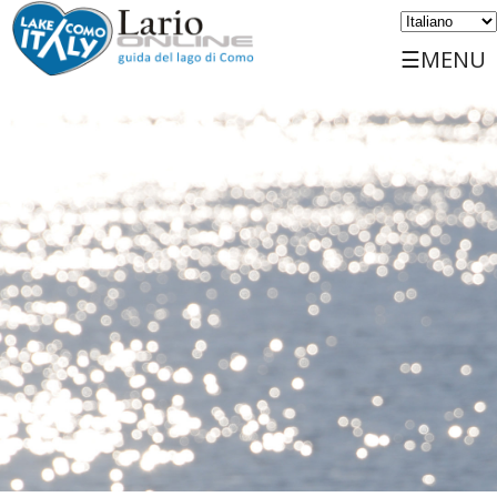
☰MENU
Home
Scopri
Viaggiare
Luoghi
Servizi
Eventi
Sports
Ospitalità