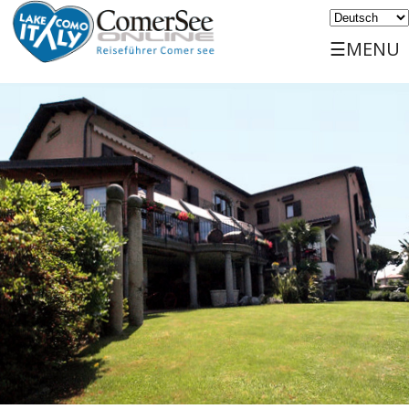
☰MENU
Home
Entdecken
Reise
Orte
Dienst
Events
Sports
Unterkünfte