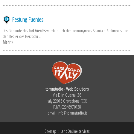
Festung Fuentes
Das Gebäude des
fort Fuentes
wurde durch den homonymous Spanisch-Zählimpuls und
den Regler des Herzogtu ...
Mehr »
tommstudio - Web Solutions
Via D.in Guerra, 36
Italy 22015 Gravedona (CO)
P.IVA 02948970138
email:
info@tommstudio.it
::
Sitemap
LarioOnLine services